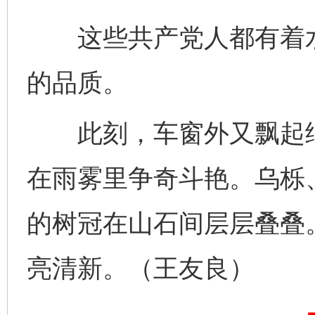
这些共产党人都有着水
的品质。
此刻，车窗外又飘起细
完善运行机制助力责任有效落实
一纸欠条
在雨雾里争奇斗艳。乌栎
的树冠在山石间层层叠叠
亮清新。（王友良）