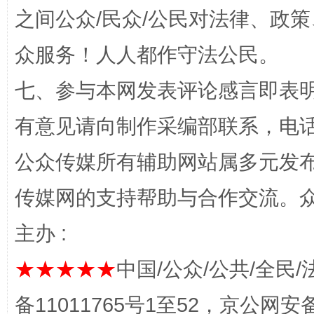
之间公众/民众/公民对法律、政
众服务！人人都作守法公民。
七、参与本网发表评论感言即表明
完善运行机制助力责任有效落实
一纸欠条
有意见请向制作采编部联系，电话：0
公众传媒所有辅助网站属多元发
传媒网的支持帮助与合作交流。
主办 :
★★★★★
中国/公众/公共/全民/
东山县通报“牛蛙产品抗生素超标问题”
法
备11011765号1至52，京公网安备：