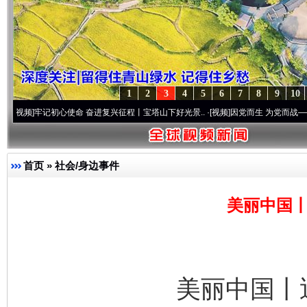
1
2
3
4
5
6
7
8
9
10
记初心使命 奋进复兴征程丨宝塔山下好光景..
·[视频]
因党而生 为党而战——百年“纪”事
首页
»
社会/身边事件
美丽中国丨
美丽中国丨