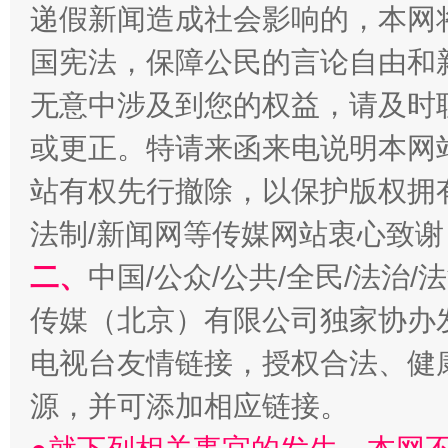
递假新闻造成社会影响的，本网
国宪法，保障公民的言论自由和
揭开“小金库”的免责幌子
无意中涉及到您的权益，请及时
或更正。特请来函来电说明本网
站有权先行撤除，以保护版权拥有者
法制/新闻网等传媒网站衷心致谢
二、
中国/公众/公共/全民/法治
传媒（北京）有限公司独家协办
受贿1.44亿！段成刚被判无期
从幼儿
电视台友情链接，授权合法、健
源，并可添加相应链接。