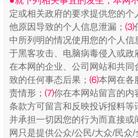
●就下列相关事宜的发生，本网
定或相关政府的要求提供您的个
他原因导致的个人信息泄漏；
⑶
中所列明的情况使用您的个人信
全民健身五年计划来了！等你上场
于黑客攻击、电脑病毒侵入或政
在本网的企业、公司网站和共同
致的任何事态后果；
⑹
本网在各
责情形；
⑺
你在本网站留言的内
条款方可留言和反映投诉报料等
并承担一切因您的行为而直接或
阿坝州三大球赛在茂县开幕
规模最
网只是提供公众/公民/大众/民