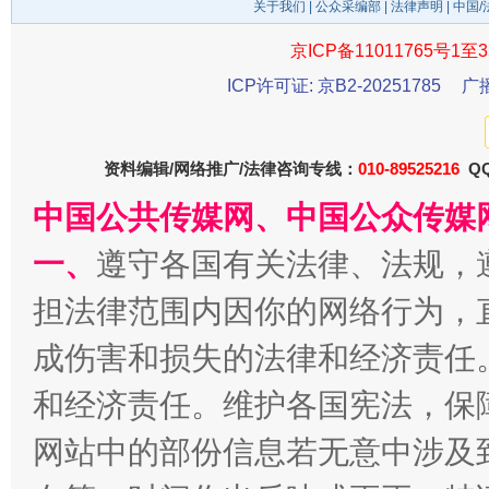
关于我们
|
公众采编部
|
法律声明
| 中国
京ICP备11011765号1至3
ICP许可证: 京B2-20251785
广
资料编辑/网络推广/法律咨询专线：
010-89525216
QQ
中国公共传媒网、中国公众传媒
一、
遵守各国有关法律、法规，
受贿1.44亿！段成刚被判无期
从幼儿
担法律范围内因你的网络行为，
成伤害和损失的法律和经济责任
和经济责任。维护各国宪法，保
网站中的部份信息若无意中涉及