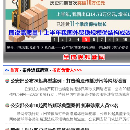
1
2
3
4
5
6
7
8
9
10
.
·[视频]
因党而生 为党而战——百年“纪”事⑧加强纪律..
·[视频]
牢记初心使命 奋进复兴
首页
- 案件追踪调查 -
省市负责人>>>
公安部公布20起典型案例：打击编造传播涉汛等网络谣言
公安机关持续严厉打击编造传播涉汛等涉灾网络谣言，公布20
依托"净网—2026"专项行动，持续严厉打击编造传播涉汛等涉灾网络谣言
公安部公布10起网络赌球典型案例 抓获涉案人员78名
净网专项行动：网警依法打击网络赌球违法犯罪，公布10起典型
网络赌球等各类涉赌违法犯罪活动也悄然滋生。公安网安部门依法严厉打击