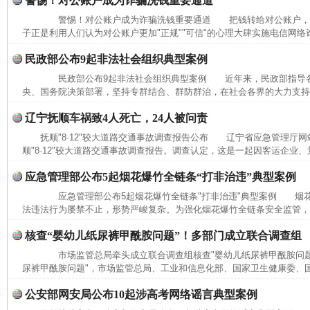
警惕！对公账户成为诈骗洗钱重要通道
警惕！对公账户成为诈骗洗钱重要通道 把钱转给对公账户，
子正是利用人们认为对公账户更加"正规""可信"的心理大肆实施电信网络
完善运行机制助力责任有效落实
一纸欠条
民政部公布9起非法社会组织典型案例
民政部公布9起非法社会组织典型案例 近年来，民政部指导各
央、国务院决策部署，坚持专群结合、群防群治，在社会各界的大力支持下
辽宁抚顺车祸致4人死亡，24人被问责
抚顺"8·12"较大道路交通事故调查报告公布 辽宁省应急管理厅网
顺"8·12"较大道路交通事故调查报告。调查认定，这是一起因客运企业、
应急管理部公布5起烟花爆竹全链条“打非治违”典型案例
应急管理部公布5起烟花爆竹全链条"打非治违"典型案例 烟花
法违法行为屡禁不止，形势严峻复杂。为强化烟花爆竹全链条安全监管，进
核查“婴幼儿纸尿裤甲酰胺问题”！多部门成立联合调查组
东山县通报“牛蛙产品抗生素超标问题”
法
市场监管总局牵头成立联合调查组核查"婴幼儿纸尿裤甲酰胺问题
尿裤甲酰胺问题"，市场监管总局、工业和信息化部、国家卫生健康委、国
公安部网安局公布10起涉高考网络谣言典型案例