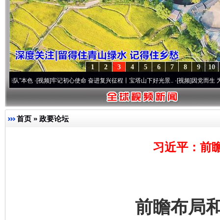
1
2
3
4
5
6
7
8
9
10
色
·[视频]
牢记初心使命 奋进复兴征程丨宝塔山下好光景..
·[视频]
因党而生 为党而战——
首页
»
政要论坛
习近平：前
前瞻布局