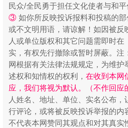
民众/全民勇于担任文化使者与和
③
如你所反映投诉报料和投稿的部
或不文明用语，请谅解！如因被反
扯下公款旅游的“隐身衣”
如何以同
人或单位版权和其它问题需即时在
实，有权先行撤除或暂时屏蔽。注
网根据有关法律法规规定，为维护
述权和知情权的权利，
在收到本网
应，我们将视为默认。（不作回应
人姓名、地址、单位、实名公布，让
“蜀中异人”王建安的艺术幻境
行评论，或将被反映投诉举报的内
不代表本网赞同其观点和对其真实