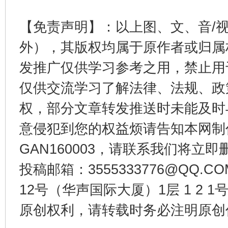
【免责声明】：以上图、文、音/
外），其版权均属于原作者或归属
东山县通报“牛蛙产品抗生素超标问题”
法
发推广仅供学习参考之用，禁止用
仅供交流学习了解法律、法规、政
权，部分文章转发推送时未能及时
意侵犯到您的权益烦请告知本网制作采编
GAN160003，请联系我们将立即删
投稿邮箱：3555333776@QQ
千年窑火 生生不息
一
12号（华声国际大厦）1层 1 2
原创权利，请转载时务必注明原创作