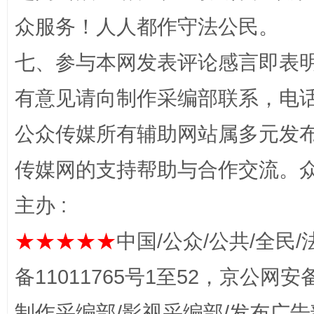
众服务！人人都作守法公民。
七、参与本网发表评论感言即表明
有意见请向制作采编部联系，电话：0
公众传媒所有辅助网站属多元发
完善运行机制助力责任有效落实
一纸欠条
传媒网的支持帮助与合作交流。
主办 :
★★★★★
中国/公众/公共/全民/
备11011765号1至52，京公网安备：
制作采编部/影视采编部/发布广告