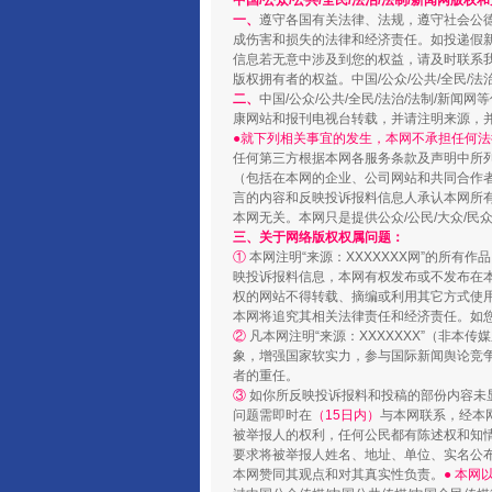
中国/公众/公共/全民/法治/法制/新闻网版权
一、
遵守各国有关法律、法规，遵守社会公
成伤害和损失的法律和经济责任。如投递假
信息若无意中涉及到您的权益，请及时联系
版权拥有者的权益。中国/公众/公共/全民/法
二、
中国/公众/公共/全民/法治/法制/
康网站和报刊电视台转载，并请注明来源，
●就下列相关事宜的发生，本网不承担任何法
任何第三方根据本网各服务条款及声明中所
（包括在本网的企业、公司网站和共同合作
国家大学科技园优化重塑工作
言的内容和反映投诉报料信息人承认本网所
本网无关。本网只是提供公众/公民/大众/
三、关于网络版权权属问题：
①
本网注明“来源：XXXXXXX网”的所有
映投诉报料信息，本网有权发布或不发布在
权的网站不得转载、摘编或利用其它方式使用
本网将追究其相关法律责任和经济责任。如
②
凡本网注明“来源：XXXXXXX”（非
象，增强国家软实力，参与国际新闻舆论竞争
者的重任。
③
如你所反映投诉报料和投稿的部份内容未
问题需即时在
（15日内）
与本网联系，经本
被举报人的权利，任何公民都有陈述权和知
要求将被举报人姓名、地址、单位、实名公布
本网赞同其观点和对其真实性负责。
● 本
扯下公款旅游的“隐身衣”