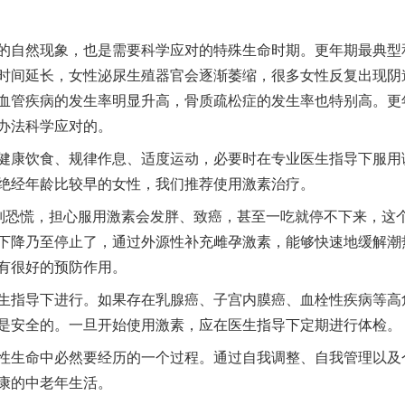
自然现象，也是需要科学应对的特殊生命时期。更年期最典型
时间延长，女性泌尿生殖器官会逐渐萎缩，很多女性反复出现阴
血管疾病的发生率明显升高，骨质疏松症的发生率也特别高。更
实
一纸欠条伤亲情 巡回调解促和解..
办法科学应对的。
康饮食、规律作息、适度运动，必要时在专业医生指导下服用
绝经年龄比较早的女性，我们推荐使用激素治疗。
恐慌，担心服用激素会发胖、致癌，甚至一吃就停不下来，这
下降乃至停止了，通过外源性补充雌孕激素，能够快速地缓解潮
有很好的预防作用。
指导下进行。如果存在乳腺癌、子宫内膜癌、血栓性疾病等高
是安全的。一旦开始使用激素，应在医生指导下定期进行体检。
题”
法徽映军营 权益有保障
生命中必然要经历的一个过程。通过自我调整、自我管理以及
康的中老年生活。