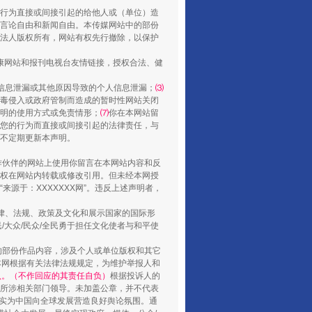
行为直接或间接引起的给他人或（单位）造
言论自由和新闻自由。本传媒网站中的部份
法人版权所有，网站有权先行撤除，以保护
健康网站和报刊电视台友情链接，授权合法、健
信息泄漏或其他原因导致的个人信息泄漏；
⑶
毒侵入或政府管制而造成的暂时性网站关闭
明的使用方式或免责情形；
⑺
你在本网站留
山西：不断增强治理腐败综合效能
您的行为而直接或间接引起的法律责任，与
将不定期更新本声明。
合作伙伴的网站上使用你留言在本网站内容和反
权在网站内转载或修改引用。但未经本网授
源于：XXXXXXX网”。违反上述声明者，
法律、法规、政策及文化和展示国家的国际形
大众/民众/全民勇于担任文化使者与和平使
的部份作品内容，涉及个人或单位版权和其它
本网根据有关法律法规规定，为维护举报人和
认。（不作回应的其责任自负）
根据投诉人的
至所涉相关部门领导。未加盖公章，并不代表
督，实为中国向全球发展营造良好舆论氛围。通
养老服务师职业资格制度暂行规定