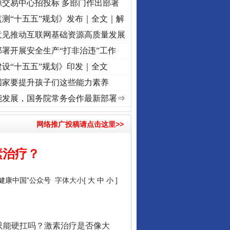
源交易中心招投标 多部门作出部署
测“十五五”规划》发布｜全文｜解
意见推动互联网基础资源高质量发展
署开展安全生产“打非治违”工作
设“十五五”规划》印发｜全文
国家要提升孩子们这些能力素养
使命 奋进复兴征程丨“转折之城”激荡..
·[视频]
牢记初心使命 奋进复兴征程丨红船起航处 
能发展，国务院常务会作最新部署⇒
网络推广投稿请点击这里>>
素治疗？
“健康中国”公众号
字体大小[
大
中
小
]
只能硬扛吗？激素治疗是否像大