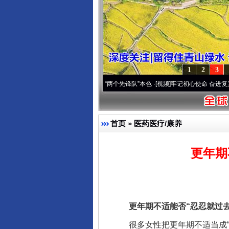
1
2
3
刻改变雪域高原..
·[视频]
永葆“两个先锋队”本色
·[视频]
牢记初心使命 奋进复兴征程丨宝
首页
»
医药医疗/康养
更年期
更年期不适能否“忍忍就过去”
很多女性把更年期不适当成“忍