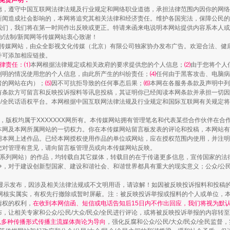
和免责声明：
德，遵守中国互联网法律法规及行业规定和网络职业道德，承担法律范围内因你的网络
新闻造成社会影响的，本网将追究其相关法律和经济责任。维护各国宪法，保障公民的
我们，我们将在第一时间作出反映或更正。特请来函来电说明本网站提供内容系本人或
治/法制/新闻网等传媒网站衷心致谢！
新闻网等传媒网站，由众全影视文化传媒（北京）有限公司独家协办发布广告。欢迎合法、
并可添加相应链接。
律责任：⑴
本网根据法律规定或相关政府的要求提供您的个人信息；
⑵
由于您将个人
列明的情况使用您的个人信息，由此所产生的纠纷责任；
⑷
任何由于黑客攻击、电脑病
者的网站在内）；
⑸
因不可抗拒导致的任何事态后果；
⑹
本网在各服务条款及声明中列
镜头丨大暑三秋近
有条款方可留言和反映投诉报料等讯息投稿，其证明你已经阅读本网条款并承担一切因
民众/全民话语权平台。本网根据中国互联网法律法规及行业规定和国际互联网有关规定
作品，版权均属于XXXXXXX网所有。本传媒网站拥有管理笔名和代表某些合作伙伴在
本网及本网所属网站的一切权力。你在本传媒网站留言板发表的评论和投稿，本网站有
本网上述作品。已经本网授权使用作品的单位或网站，应在授权范围内使用，并注明“来
您对管理有意见，请向留言板管理员或向本传媒网站反映。
本传媒系列网站）的作品，均转载自其它媒体，转载目的在于传递更多信息，宣传国家的
，对于建设创新型国家、建设和谐社会、和谐世界都具有重大的现实意义；公众/公民/
显示发布，因涉及相关法律法规或不文明用语，请谅解！如因被反映投诉报料和投稿
网核实属实，有权先行撤除或暂时屏蔽。注：被反映投诉举报或报料的个人或单位，
情权的权利，
在收到本网信函、短信或电话告知后15日内不作出回应，我们将视为默
，让相关专家和公众/公民/大众/民众/全民进行评论，或将被反映投诉举报的内容转
网以多种传播形式传播主流媒体舆论为导向
，强化反腐和公众/公民/大众/民众/全民监
如何以同查同治破解风腐交织难题