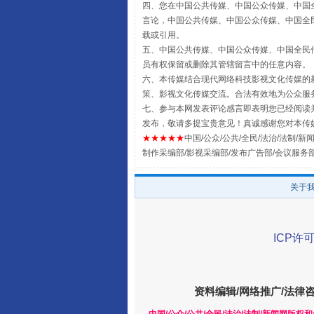
四、您在中国公共传媒、中国公众传媒、中国全民传媒Chin
言论，中国公共传媒、中国公众传媒、中国全民传媒China
载或引用。
五、中国公共传媒、中国公众传媒、中国全民传媒China 
全民健身五年计划来了！等你上
员有权保留或删除其管辖留言中的任意内容。
六、本传媒结合现代网络科技影视文化传媒的新
策、影视文化传媒交流。合法有效地为公众服
七、参与本网发表评论感言即表明您已经阅读并
发布，敬请多提宝贵意见！真诚感谢您对本传
★★★★★
中国/公众/公共/全民/法治/法制/新闻
制作采编部/影视采编部/发布广告部/会议服务
关于
ICP许可
阿坝州三大球赛在茂县开幕
资料编辑/网络推广/法律