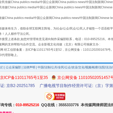
a publics media/中国公众新闻China publics news/中国法制新闻Chinese
 publics media/中国公众新闻China publics news/中国法制新闻Chinese 
publics media/中国公众新闻China publics news/中国法制新闻Chinese l
场
事关残疾人未来5年
媒体有生力，借助全球互联网主阵地，为社会/公众/民众/公民人才铺垫一个话语权平
务！人人都作守法公民。
接受上述条款,如您对管理有意见请向制作采编部联系，电话：010-89525216。
媒网的支持帮助与合作交流。众全影视文化传媒（北京）有限公司独家主办 :
网 经工信部备案：京ICP备11011765号1至52，京公网安备：11011202001678号
部/代理部敬上。
我们
|
公众采编部
|
法律声明
| 中国/法制/公共/全民/公众/农业/文化/视频/检察/法院/法治
京ICP备11011765号1至35
京公网安备 11010502051457
证: 京B2-20251785
广播电视节目制作经营许可证:（京）字第3
规模最大的光氢储一体化项目
咨询专线：
010-89525216
QQ在线：3555333776 本传媒网律师团