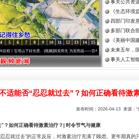
事关公共资
《生态环境监
读
四部门印发
多部门联合部
《美丽中国建
4
5
6
7
8
9
10
11
12
13
14
15
未来五年，
塔山下好光景..
·[视频]
因党而生 为党而战——百年“纪”事⑧加强纪律..
·[视频]
牢记初心
事关人工智
不适能否“忍忍就过去”？如何正确看待激
发布时间：2026-04-13 来源：
？如何正确看待激素治疗？| 时令节气与健康
忍就过去”的正常反应，对激素治疗充满了顾虑。更年期真的