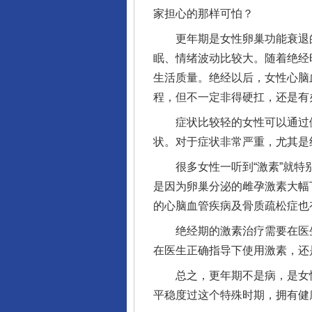
家担心的那样可怕？
更年期是女性卵巢功能衰退的
眠、情绪波动比较大。随着绝经
生活质量。绝经以后，女性心脑
完善运行机制助力责任有效落
程，但不一定非得硬扛，还是有
症状比较轻的女性可以通过健
状。对于症状非常严重，尤其是
很多女性一听到“激素”就特别
是因为卵巢分泌的雌孕激素大幅
的心脑血管疾病及骨质疏松症也
绝经期的激素治疗需要在医生
在医生正确指导下使用激素，还
东山县通报“牛蛙产品抗生素超标问
总之，更年期不是病，是女性
平稳度过这个特殊时期，拥有健