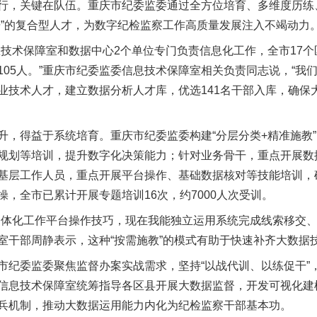
，关键在队伍。重庆市纪委监委通过全方位培育、多维度历练
据”的复合型人才，为数字纪检监察工作高质量发展注入不竭动力
术保障室和数据中心2个单位专门负责信息化工作，全市17个
105人。”重庆市纪委监委信息技术保障室相关负责同志说，“我
业技术人才，建立数据分析人才库，优选141名干部入库，确保
得益于系统培育。重庆市纪委监委构建“分层分类+精准施教”
规划等培训，提升数字化决策能力；针对业务骨干，重点开展数
基层工作人员，重点开展平台操作、基础数据核对等技能培训，
，全市已累计开展专题培训16次，约7000人次受训。
化工作平台操作技巧，现在我能独立运用系统完成线索移交、
室干部周静表示，这种“按需施教”的模式有助于快速补齐大数据
委监委聚焦监督办案实战需求，坚持“以战代训、以练促干”，
信息技术保障室统筹指导各区县开展大数据监督，开发可视化建
兵机制，推动大数据运用能力内化为纪检监察干部基本功。