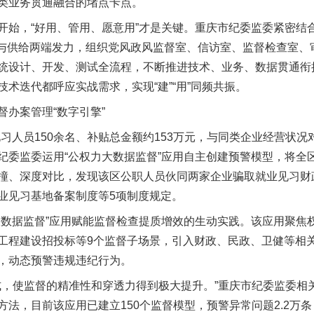
类业务贯通融合的堵点卡点。
，“好用、管用、愿意用”才是关键。重庆市纪委监委紧密结合
求与供给两端发力，组织党风政风监督室、信访室、监督检查室、
统设计、开发、测试全流程，不断推进技术、业务、数据贯通衔
术迭代都呼应实战需求，实现“建”“用”同频共振。
办案管理“数字引擎”
员150余名、补贴总金额约153万元，与同类企业经营状况对比
纪委监委运用“公权力大数据监督”应用自主创建预警模型，将全
撞、深度对比，发现该区公职人员伙同两家企业骗取就业见习财
业见习基地备案制度等5项制度规定。
据监督”应用赋能监督检查提质增效的生动实践。该应用聚焦
工程建设招投标等9个监督子场景，引入财政、民政、卫健等相
，动态预警违规违纪行为。
式，使监督的精准性和穿透力得到极大提升。”重庆市纪委监委相
法，目前该应用已建立150个监督模型，预警异常问题2.2万条，