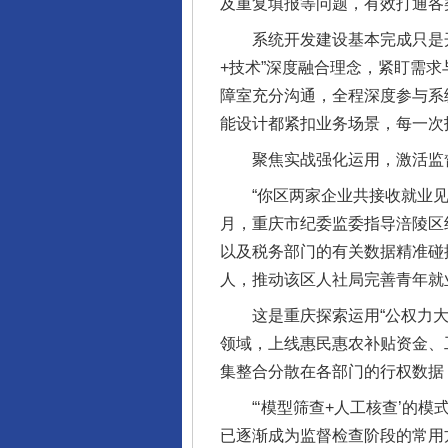
及重复填报等问题，有效打通各
系统开发建设基本完成只是开始
+技术”深度融合理念，紧盯需
障室充分沟通，全程深度参与系
能设计都紧扣业务场景，每一次技
聚焦实战强化运用，激活监督
“你区两家企业共接收就业见习人
月，重庆市纪委监委指导涪陵区
以及税务部门的有关数据精准碰
人，推动该区人社局完善青年就
这是重庆探索运用“公权力大数
领域，上线惠民惠农补贴资金、
集整合分散在各部门的行权数据
“‘模型筛查+人工核查’的模
已逐渐成为监督检查阶段的常用方