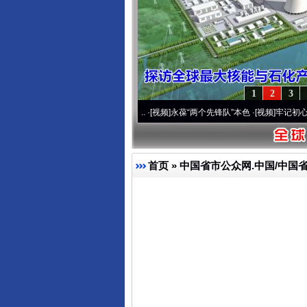
1
2
3
0周年 深刻改变雪域高原..
·[视频]
永葆“两个先锋队”本色
·[视频]
牢记初心使命 奋进复
首页
»
中国省市公众网.中国/中国