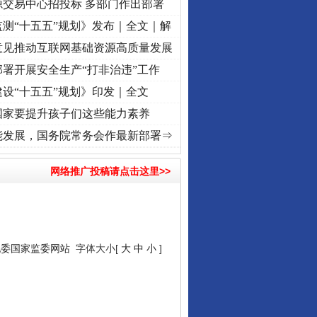
源交易中心招投标 多部门作出部署
测“十五五”规划》发布｜全文｜解
意见推动互联网基础资源高质量发展
署开展安全生产“打非治违”工作
设“十五五”规划》印发｜全文
国家要提升孩子们这些能力素养
]
牢记初心使命 奋进复兴征程丨“转折之城”激荡..
·[视频]
牢记初心使命 奋进复兴征程丨红
能发展，国务院常务会作最新部署⇒
网络推广投稿请点击这里>>
纪委国家监委网站
字体大小[
大
中
小
]