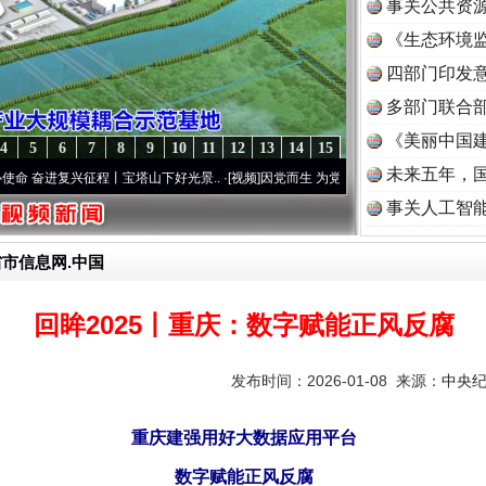
事关公共资
《生态环境监
读
四部门印发
多部门联合部
《美丽中国建
4
5
6
7
8
9
10
11
12
13
14
15
未来五年，
兴征程丨宝塔山下好光景..
·[视频]
因党而生 为党而战——百年“纪”事⑧加强纪律..
·[视频
事关人工智
省市信息网.中国
回眸2025丨重庆：数字赋能正风反腐
发布时间：2026-01-08 来源：
中央
重庆建强用好大数据应用平台
数字赋能正风反腐