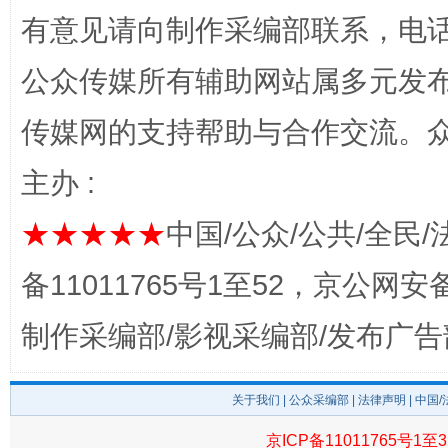
有意见请向制作采编部联系，电话：0
公众传媒所有辅助网站属多元发
传媒网的支持帮助与合作交流。
完善运行机制助力责任有效落实
一纸欠条
主办 :
★★★★★
中国/公众/公共/全民/
备11011765号1至52，京公网安备：
制作采编部/影视采编部/发布广告
东山县通报“牛蛙产品抗生素超标问题”
法
关于我们
|
公众采编部
|
法律声明
| 中国
京ICP备11011765号1至3