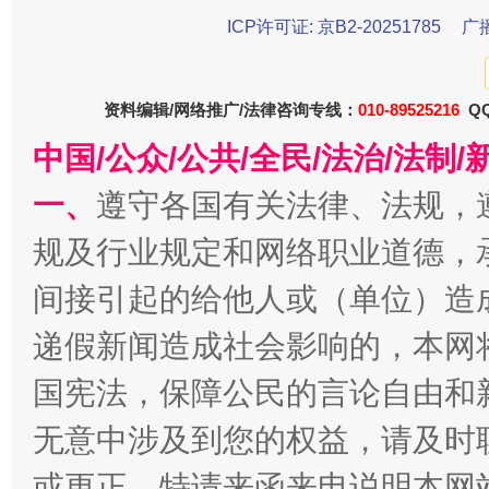
ICP许可证: 京B2-20251785
广
资料编辑/网络推广/法律咨询专线：
010-89525216
QQ
中国/公众/公共/全民/法治/法
一、
遵守各国有关法律、法规，
千年窑火 生生不息
一
规及行业规定和网络职业道德，
间接引起的给他人或（单位）造
递假新闻造成社会影响的，本网
国宪法，保障公民的言论自由和
无意中涉及到您的权益，请及时
或更正。特请来函来电说明本网