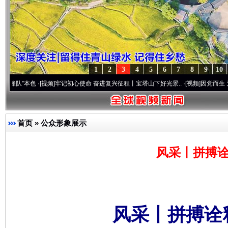
1
2
3
4
5
6
7
8
9
10
色
·[视频]
牢记初心使命 奋进复兴征程丨宝塔山下好光景..
·[视频]
因党而生 为党而战——
首页
»
公众形象展示
风采丨拼搏诠
风采丨拼搏诠