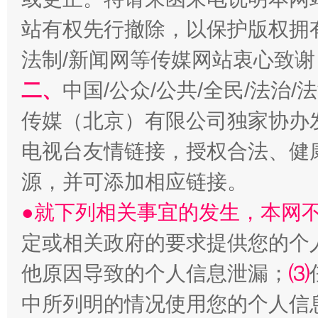
站有权先行撤除，以保护版权拥有者
揭开“小金库”的免责幌子
法制/新闻网等传媒网站衷心致谢
二、
中国/公众/公共/全民/法治
传媒（北京）有限公司独家协办
电视台友情链接，授权合法、健
源，并可添加相应链接。
●就下列相关事宜的发生，本网
受贿1.44亿！段成刚被判无期
从幼儿
定或相关政府的要求提供您的个
他原因导致的个人信息泄漏；
⑶
中所列明的情况使用您的个人信