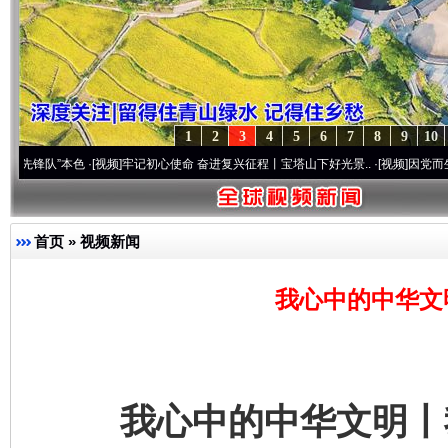
1
2
3
4
5
6
7
8
9
10
”本色
·[视频]
牢记初心使命 奋进复兴征程丨宝塔山下好光景..
·[视频]
因党而生 为党而战
首页
»
视频新闻
我心中的中华文
我心中的中华文明丨我