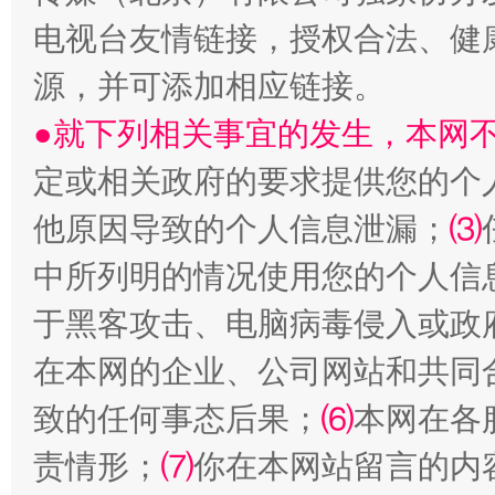
电视台友情链接，授权合法、健
源，并可添加相应链接。
●就下列相关事宜的发生，本网
受贿1.44亿！段成刚被判无期
从幼儿
定或相关政府的要求提供您的个
他原因导致的个人信息泄漏；
⑶
中所列明的情况使用您的个人信
于黑客攻击、电脑病毒侵入或政
在本网的企业、公司网站和共同
致的任何事态后果；
⑹
本网在各
责情形；
⑺
你在本网站留言的内
全民健身五年计划来了！等你上场